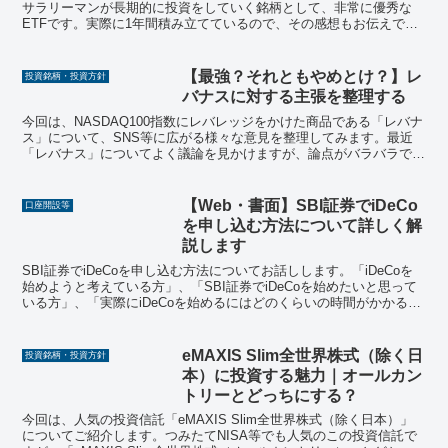
サラリーマンが長期的に投資をしていく銘柄として、非常に優秀な
ETFです。実際に1年間積み立てているので、その感想もお伝えでき
ればと思います。
【最強？それともやめとけ？】レ
投資銘柄・投資方針
バナスに対する主張を整理する
今回は、NASDAQ100指数にレバレッジをかけた商品である「レバナ
ス」について、SNS等に広がる様々な意見を整理してみます。最近
「レバナス」についてよく議論を見かけますが、論点がバラバラでわ
かりづらいと感じたところがあり、意見を整理していきました。投資
判断のヒントになれば幸いです。
【Web・書面】SBI証券でiDeCo
口座開設等
を申し込む方法について詳しく解
説します
SBI証券でiDeCoを申し込む方法についてお話しします。「iDeCoを
始めようと考えている方」、「SBI証券でiDeCoを始めたいと思って
いる方」、「実際にiDeCoを始めるにはどのくらいの時間がかかるの
か知りたい方」におすすめの記事です。
eMAXIS Slim全世界株式（除く日
投資銘柄・投資方針
本）に投資する魅力｜オールカン
トリーとどっちにする？
今回は、人気の投資信託「eMAXIS Slim全世界株式（除く日本）」
についてご紹介します。つみたてNISA等でも人気のこの投資信託で