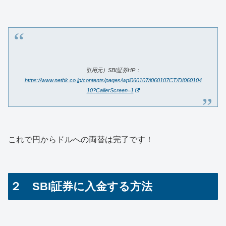
引用元）SBI証券HP：
https://www.netbk.co.jp/contents/pages/wpl060107/i060107CT/DI060104
10?CallerScreen=1
これで円からドルへの両替は完了です！
２ SBI証券に入金する方法