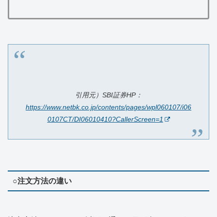
引用元）SBI証券HP：
https://www.netbk.co.jp/contents/pages/wpl060107/i06
0107CT/DI06010410?CallerScreen=1
○注文方法の違い