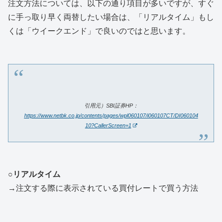
注文方法については、以下の通り項目が多いですが、すぐ
に手っ取り早く両替したい場合は、「リアルタイム」もし
くは「ウイークエンド」で良いのではと思います。
引用元）SBI証券HP：
https://www.netbk.co.jp/contents/pages/wpl060107/i060107CT/DI060104
10?CallerScreen=1
○リアルタイム
→注文する際に表示されている買付レートで買う方法