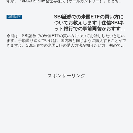
すが、「eMAXIS Slim全世界株式（オールカントリー）」とどちら
にしようか迷っている方も多いのではな...
SBI証券での米国ETFの買い方に
口座開設等
ついてお教えします｜住信SBIネ
ット銀行での事前両替がおすす
め！
今回は、SBI証券での米国ETFの買い方についてお話ししたいと思い
ます。手順通り進んでいけば、国内株と同じように購入することがで
きますよ。SBI証券での米国ETFの購入方法が知りたい方、初めて米
国ETFを買う方におすすめの記事になっています。
スポンサーリンク