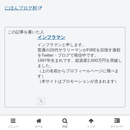
にほんブログ村
この記事を書いた人
インフラマン
インフラマンと申します。
普通の20代サラリーマンがFIREを目指す過程
をTwitter・ブログで発信中です。
1997年生まれです。総資産2,000万円を突破し
ました。
（上の名前からプロフィールページに飛べま
す）
（本サイトはプロモーションが含まれます）
シェアする
メニュー
ホーム
検索
トップ
サイドバー