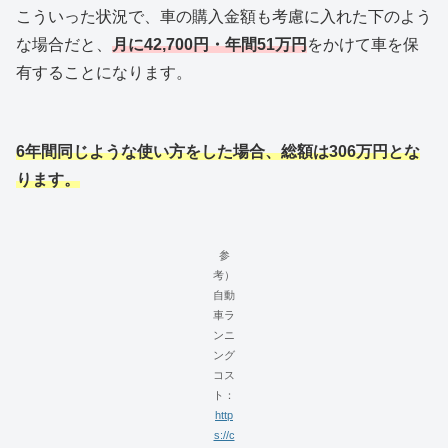
こういった状況で、車の購入金額も考慮に入れた下のよう
な場合だと、
月に42,700円・年間51万円
をかけて車を保
有することになります。
6年間同じような使い方をした場合、総額は306万円とな
ります。
参
考）
自動
車ラ
ンニ
ング
コス
ト：
http
s://c