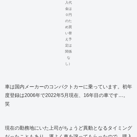
入代
金は
０円
のた
め買
い替
え予
定は
関係
な
し）
車は国内メーカーのコンパクトカーに乗っています。初年
度登録は2006年で2022年5月現在、16年目の車です…。
笑
現在の勤務地にいた上司がちょうど異動となるタイミング
だったこともあり、運よく車を譲ってもらったので、購入