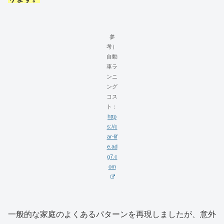
参
考）
自動
車ラ
ンニ
ング
コス
ト：
http
s://c
ar-lif
e.ad
g7.c
om
一般的な家庭のよくあるパターンを再現しましたが、意外