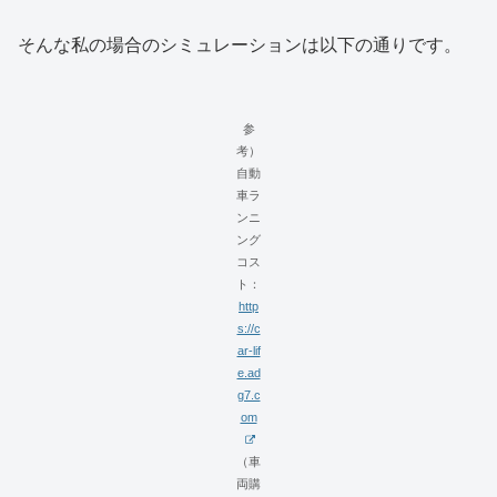
そんな私の場合のシミュレーションは以下の通りです。
参
考）
自動
車ラ
ンニ
ング
コス
ト：
http
s://c
ar-lif
e.ad
g7.c
om
（車
両購