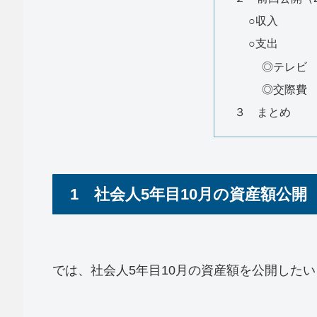
○収入
○支出
◎テレビ
◎交際費
３ まとめ
1 社会人5年目10月の資産額公開
では、社会人5年目10月の資産額を公開した